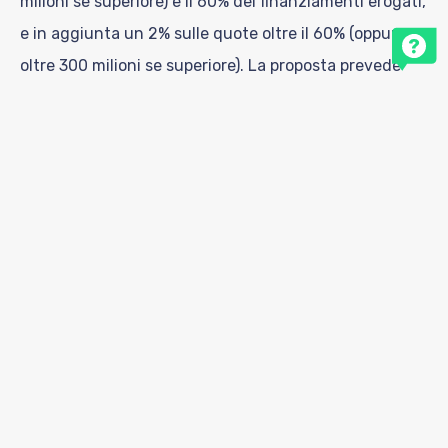
milioni se superiore) e il 60% dei finanziamenti erogati,
e in aggiunta un 2% sulle quote oltre il 60% (oppure
oltre 300 milioni se superiore). La proposta prevede
anche una riduzione del contributo del 50% se la
somma delle garanzie va almeno al 60% a imprese
nelle fasce 3, 4 o 5 del modello di valutazione.
Soprattutto in una situazione in evoluzione e che
vedrà una stretta sulle garanzie MCC, vi invitiamo a
contattarci per approfondimenti e per approfittare
delle attuali condizioni!
CONDIVIDI