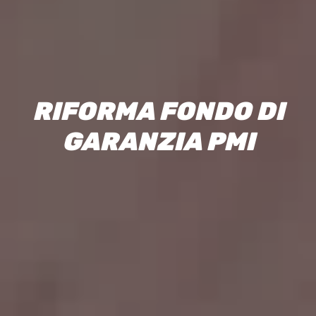
R
I
F
O
R
M
A
F
O
N
D
O
D
I
G
A
R
A
N
Z
I
A
P
M
I