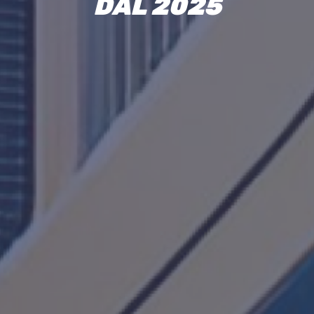
D
A
L
2
0
2
5