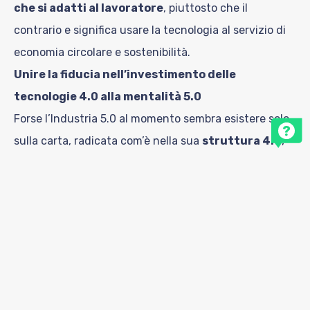
che si adatti al lavoratore
, piuttosto che il
contrario e significa usare la tecnologia al servizio di
economia circolare e sostenibilità.
Unire la fiducia nell’investimento delle
tecnologie 4.0 alla mentalità 5.0
Forse l’Industria 5.0 al momento sembra esistere solo
sulla carta, radicata com’è nella sua
struttura 4.0
,
che richiede già un’attenzione particolare alla
sicurezza, ma va presa in considerazione ora più che
mai se si vuole costruire una fiducia duratura. La
cooperazione uomo-macchina richiede
solide
tecnologie di sicurezza
, per prendere piede da un
lato e assicurare l’incolumità dei lavoratori dall’altro.
Fornire alle imprese robotizzate, automatizzate,