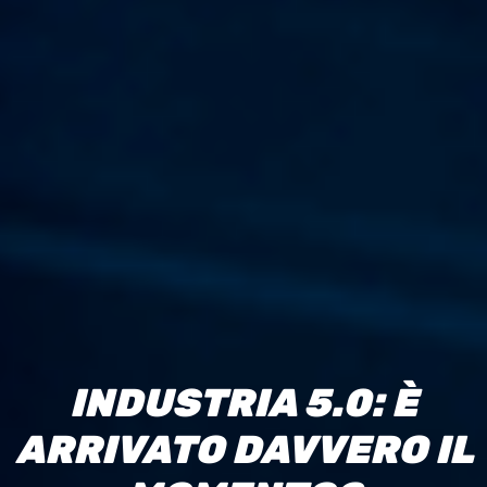
I
N
D
U
S
T
R
I
A
5
.
0
:
È
A
R
R
I
V
A
T
O
D
A
V
V
E
R
O
I
L