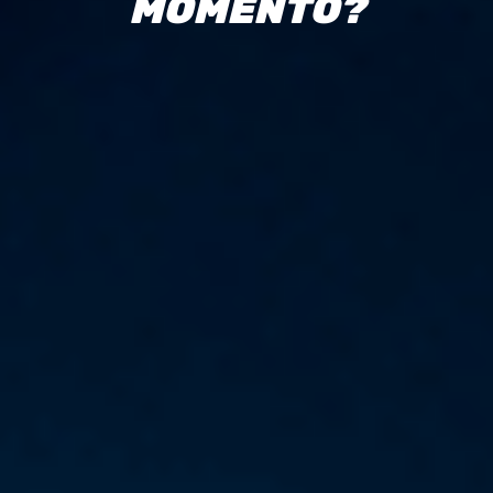
M
O
M
E
N
T
O
?