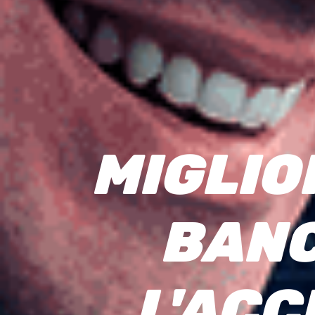
M
I
G
L
I
O
B
A
N
L
'
A
C
C