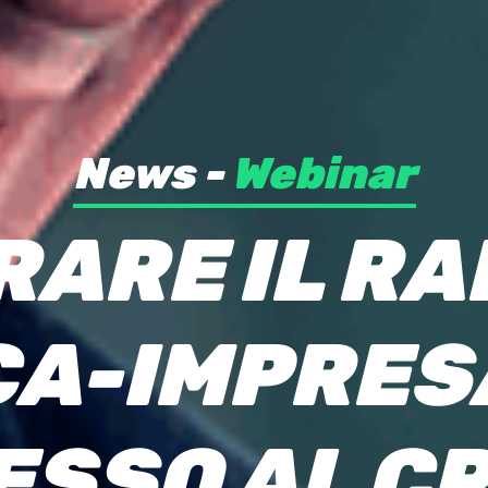
News -
Webinar
R
A
R
E
I
L
R
A
C
A
-
I
M
P
R
E
S
E
S
S
O
A
L
C