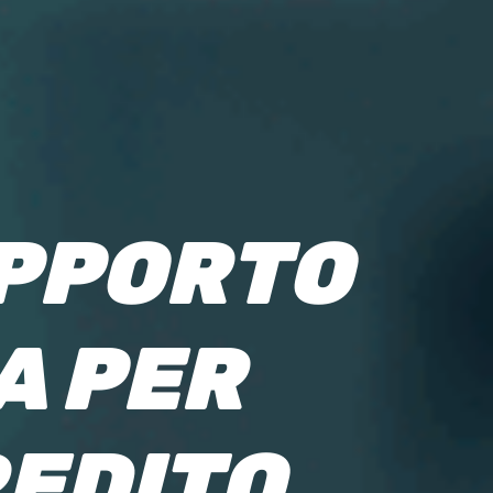
P
P
O
R
T
O
A
P
E
R
R
E
D
I
T
O