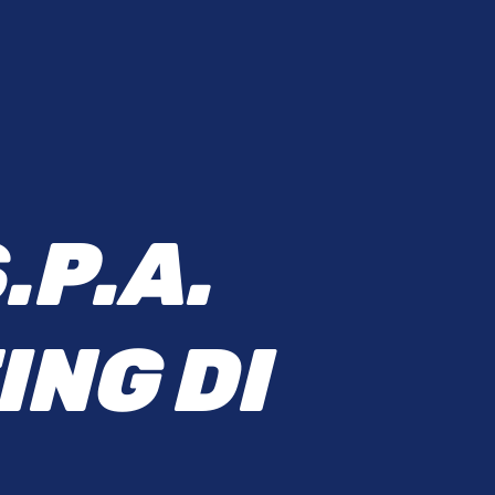
S
.
P
.
A
.
I
N
G
D
I