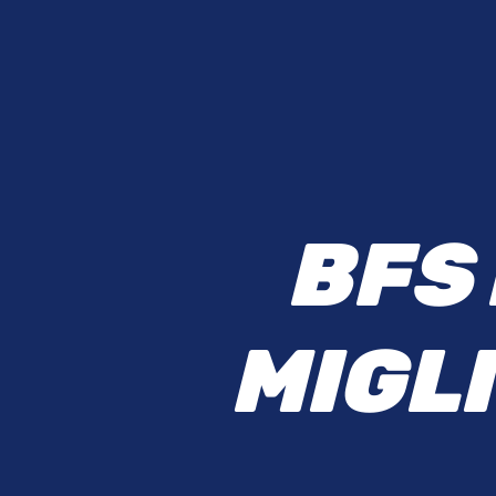
B
F
S
M
I
G
L
I