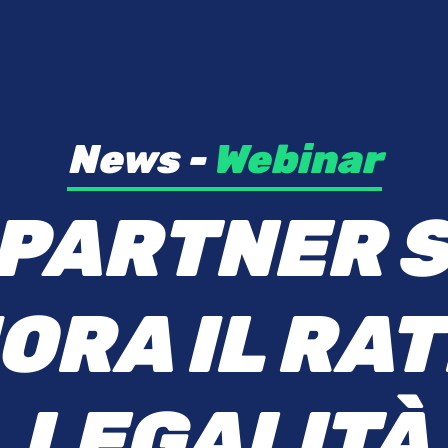
News -
Webinar
P
A
R
T
N
E
R
O
R
A
I
L
R
A
T
L
E
G
A
L
I
T
À